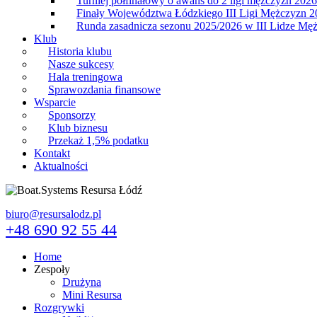
Turniej półfinałowy o awans do 2 ligi mężczyzn 2026
Finały Województwa Łódzkiego III Ligi Mężczyzn 2
Runda zasadnicza sezonu 2025/2026 w III Lidze Mę
Klub
Historia klubu
Nasze sukcesy
Hala treningowa
Sprawozdania finansowe
Wsparcie
Sponsorzy
Klub biznesu
Przekaż 1,5% podatku
Kontakt
Aktualności
biuro@resursalodz.pl
+48 690 92 55 44
Home
Zespoły
Drużyna
Mini Resursa
Rozgrywki