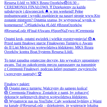
Ostatni krok, ostatni gwizdek i wielkie rozstrzygnięcia! 🏐🔥
Przed nami finałowe starcie Finałowego Turnieju o Awans
do II Ligi Mężczyzn województwa łódzkiego: MKS Bzura
Ozorków kontra Boat.Systems Resursa Łódź.
To tutaj zapadną ostateczne decyzje, kto wywalczy upragniony
awans. Tuż po zakończeniu meczu zapraszamy na transmisję
z Ceremonii Finałowej, podczas której poznamy zwycięzców
i wręczymy nagrody! 🏆
Finałowy pakiet:
🏐 Ostatni mecz turnieju: Walczymy do samego końca!
🏐 Ceremonia Finałowa: Zostańcie z nami, by zobaczyć
dekorację najlepszych drużyn województwa łódzkiego.
🏐 Wypatrujcie nas na YouTube: Cały weekend byliśmy z Wami
na kanale @ResursaLodz – dziękujemy, że wspieracie lokalną