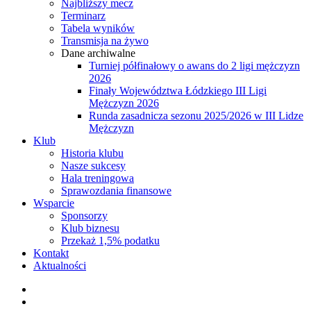
Najbliższy mecz
Terminarz
Tabela wyników
Transmisja na żywo
Dane archiwalne
Turniej półfinałowy o awans do 2 ligi mężczyzn
2026
Finały Województwa Łódzkiego III Ligi
Mężczyzn 2026
Runda zasadnicza sezonu 2025/2026 w III Lidze
Mężczyzn
Klub
Historia klubu
Nasze sukcesy
Hala treningowa
Sprawozdania finansowe
Wsparcie
Sponsorzy
Klub biznesu
Przekaż 1,5% podatku
Kontakt
Aktualności
facebook
youtube