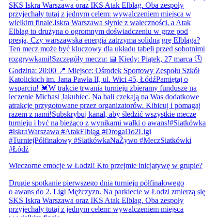
Wieczorne emocje w Łodzi! Kto przejmie inicjatywę w grupie?
Drugie spotkanie pierwszego dnia turnieju półfinałowego
o awans do 2. Ligi Mężczyzn. Na parkiecie w Łodzi zmierzą się
SKS Iskra Warszawa oraz IKS Atak Elbląg. Oba zespoły
przyjechały tutaj z jednym celem: wywalczeniem miejsca