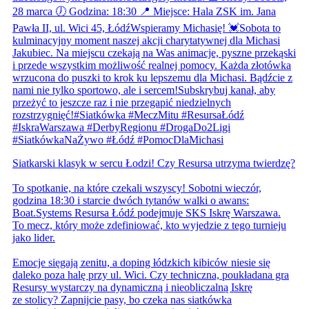
Siatkarski klasyk w sercu Łodzi! Czy Resursa utrzyma twierdzę?
To spotkanie, na które czekali wszyscy! Sobotni wieczór,
godzina 18:30 i starcie dwóch tytanów walki o awans:
Boat.Systems Resursa Łódź podejmuje SKS Iskrę Warszawa.
To mecz, który może zdefiniować, kto wyjedzie z tego turnieju
jako lider.
Emocje sięgają zenitu, a doping łódzkich kibiców niesie się
daleko poza halę przy ul. Wici. Czy techniczna, poukładana gra
Resursy wystarczy na dynamiczną i nieobliczalną Iskrę
ze stolicy? Zapnijcie pasy, bo czeka nas siatkówka