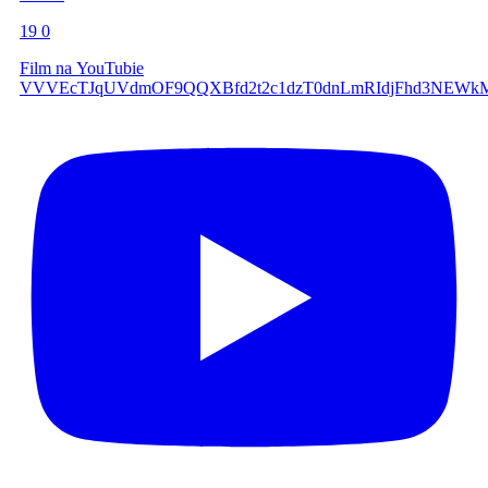
19
0
Film na YouTubie
VVVEcTJqUVdmOF9QQXBfd2t2c1dzT0dnLmRIdjFhd3NEWk