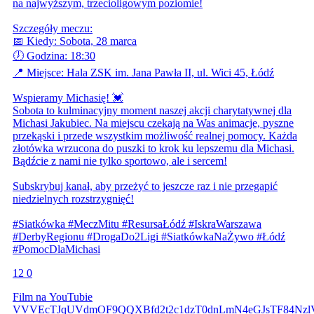
na najwyższym, trzecioligowym poziomie!
Szczegóły meczu:
📅 Kiedy: Sobota, 28 marca
🕖 Godzina: 18:30
📍 Miejsce: Hala ZSK im. Jana Pawła II, ul. Wici 45, Łódź
Wspieramy Michasię! 💓
Sobota to kulminacyjny moment naszej akcji charytatywnej dla
Michasi Jakubiec. Na miejscu czekają na Was animacje, pyszne
przekąski i przede wszystkim możliwość realnej pomocy. Każda
złotówka wrzucona do puszki to krok ku lepszemu dla Michasi.
Bądźcie z nami nie tylko sportowo, ale i sercem!
Subskrybuj kanał, aby przeżyć to jeszcze raz i nie przegapić
niedzielnych rozstrzygnięć!
#Siatkówka #MeczMitu #ResursaŁódź #IskraWarszawa
#DerbyRegionu #DrogaDo2Ligi #SiatkówkaNaŻywo #Łódź
#PomocDlaMichasi
12
0
Film na YouTubie
VVVEcTJqUVdmOF9QQXBfd2t2c1dzT0dnLmN4eGJsTF84Nzl