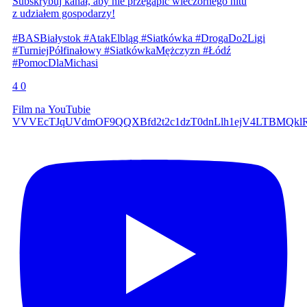
Subskrybuj kanał, aby nie przegapić wieczornego hitu
z udziałem gospodarzy!
#BASBiałystok #AtakElbląg #Siatkówka #DrogaDo2Ligi
#TurniejPółfinałowy #SiatkówkaMężczyzn #Łódź
#PomocDlaMichasi
4
0
Film na YouTubie
VVVEcTJqUVdmOF9QQXBfd2t2c1dzT0dnLlh1ejV4LTBMQkl