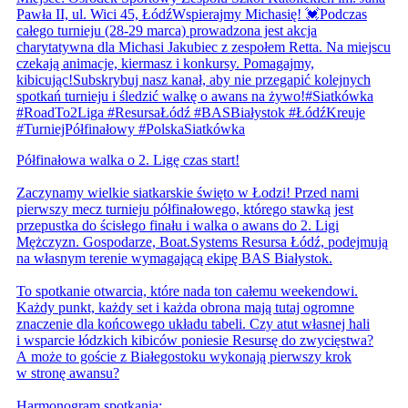
Półfinałowa walka o 2. Ligę czas start!
Zaczynamy wielkie siatkarskie święto w Łodzi! Przed nami
pierwszy mecz turnieju półfinałowego, którego stawką jest
przepustka do ścisłego finału i walka o awans do 2. Ligi
Mężczyzn. Gospodarze, Boat.Systems Resursa Łódź, podejmują
na własnym terenie wymagającą ekipę BAS Białystok.
To spotkanie otwarcia, które nada ton całemu weekendowi.
Każdy punkt, każdy set i każda obrona mają tutaj ogromne
znaczenie dla końcowego układu tabeli. Czy atut własnej hali
i wsparcie łódzkich kibiców poniesie Resursę do zwycięstwa?
A może to goście z Białegostoku wykonają pierwszy krok
w stronę awansu?
Harmonogram spotkania: