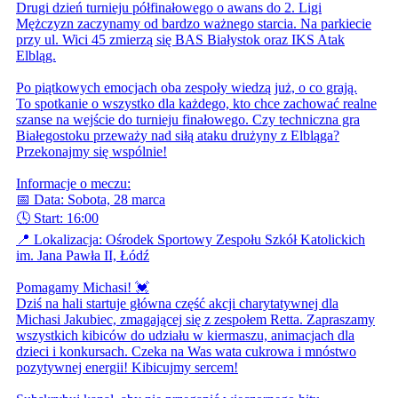
Drugi dzień turnieju półfinałowego o awans do 2. Ligi
Mężczyzn zaczynamy od bardzo ważnego starcia. Na parkiecie
przy ul. Wici 45 zmierzą się BAS Białystok oraz IKS Atak
Elbląg.
Po piątkowych emocjach oba zespoły wiedzą już, o co grają.
To spotkanie o wszystko dla każdego, kto chce zachować realne
szanse na wejście do turnieju finałowego. Czy techniczna gra
Białegostoku przeważy nad siłą ataku drużyny z Elbląga?
Przekonajmy się wspólnie!
Informacje o meczu:
📅 Data: Sobota, 28 marca
🕓 Start: 16:00
📍 Lokalizacja: Ośrodek Sportowy Zespołu Szkół Katolickich
im. Jana Pawła II, Łódź
Pomagamy Michasi! 💓
Dziś na hali startuje główna część akcji charytatywnej dla
Michasi Jakubiec, zmagającej się z zespołem Retta. Zapraszamy
wszystkich kibiców do udziału w kiermaszu, animacjach dla
dzieci i konkursach. Czeka na Was wata cukrowa i mnóstwo
pozytywnej energii! Kibicujmy sercem!