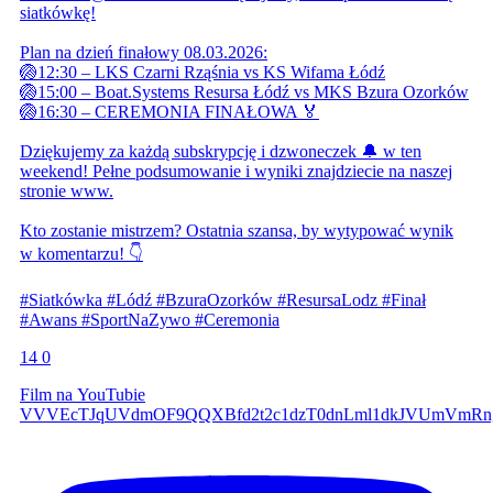
siatkówkę!
Plan na dzień finałowy 08.03.2026:
🏐12:30 – LKS Czarni Rząśnia vs KS Wifama Łódź
🏐15:00 – Boat.Systems Resursa Łódź vs MKS Bzura Ozorków
🏐16:30 – CEREMONIA FINAŁOWA 🏅
Dziękujemy za każdą subskrypcję i dzwoneczek 🔔 w ten
weekend! Pełne podsumowanie i wyniki znajdziecie na naszej
stronie www.
Kto zostanie mistrzem? Ostatnia szansa, by wytypować wynik
w komentarzu! 👇
#Siatkówka #Lódź #BzuraOzorków #ResursaLodz #Finał
#Awans #SportNaZywo #Ceremonia
14
0
Film na YouTubie
VVVEcTJqUVdmOF9QQXBfd2t2c1dzT0dnLml1dkJVUmVmR