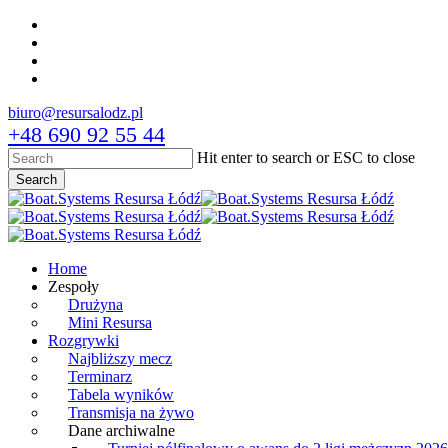
Skip
facebook
to
youtube
main
instagram
content
tiktok
biuro@resursalodz.pl
+48 690 92 55 44
Hit enter to search or ESC to close
Search
Close
Search
Menu
Home
Zespoły
Drużyna
Mini Resursa
Rozgrywki
Najbliższy mecz
Terminarz
Tabela wyników
Transmisja na żywo
Dane archiwalne