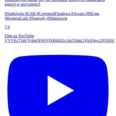
emocji w przyszłości!
#Siatkówka #Lódź #CeremoniFinałowa #Awans #IIILiga
#ResursaLodz #Nagrody #Mistrzowie
7
0
Film na YouTubie
VVVEcTJqUVdmOF9QQXBfd2t2c1dzT0dnLlVicE4wc2NTd2tJ