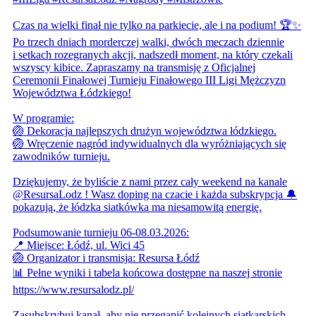
Czas na wielki finał nie tylko na parkiecie, ale i na podium! 🏆✨
Po trzech dniach morderczej walki, dwóch meczach dziennie
i setkach rozegranych akcji, nadszedł moment, na który czekali
wszyscy kibice. Zapraszamy na transmisję z Oficjalnej
Ceremonii Finałowej Turnieju Finałowego III Ligi Mężczyzn
Województwa Łódzkiego!
W programie:
🏐 Dekoracja najlepszych drużyn województwa łódzkiego.
🏐 Wręczenie nagród indywidualnych dla wyróżniających się
zawodników turnieju.
Dziękujemy, że byliście z nami przez cały weekend na kanale
@ResursaLodz ! Wasz doping na czacie i każda subskrypcja 🔔
pokazują, że łódzka siatkówka ma niesamowitą energię.
Podsumowanie turnieju 06-08.03.2026:
📍 Miejsce: Łódź, ul. Wici 45
🏐 Organizator i transmisja: Resursa Łódź
📊 Pełne wyniki i tabela końcowa dostępne na naszej stronie
https://www.resursalodz.pl/
Zasubskrybuj kanał, aby nie przegapić kolejnych siatkarskich