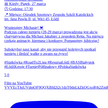
📅 Kiedy: Piątek, 27 marca
🕓 Godzina: 17:30
📍 Miejsce: Ośrodek Sportowy Zespołu Szkół Katolickich
im. Jana Pawła II, ul. Wici 45, Łódź
Wspierajmy Michasię! 💓
Podczas całego turnieju (28-29 marca) prowadzona jest akcja
charytatywna dla Michasi Jakubiec z zespołem Retta. Na miejscu
czekają animacje, kiermasz i konkursy. Pomagajmy, kibicując!
Subskrybuj nasz kanał, aby nie przegapić kolejnych spotkań
turnieju i śledzić walkę o awans na żywo!
#Siatkówka #RoadTo2Liga #ResursaŁódź #BASBiałystok
#ŁódźKreuje #TurniejPółfinałowy #PolskaSiatkówka
5
0
Film na YouTubie
VVVEcTJqUVdmOF9QQXBfd2t2c1dzT0dnLkZkOGxoRjh2Zm8