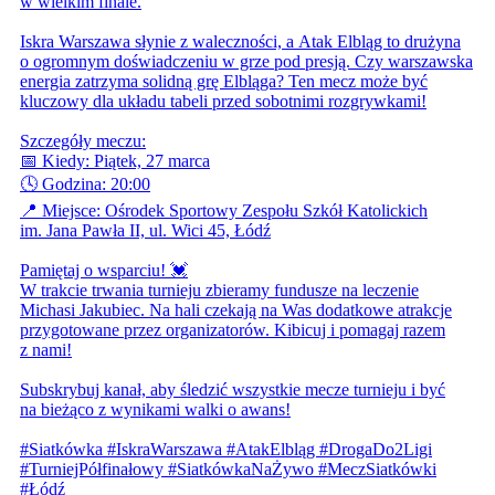
w wielkim finale.
Iskra Warszawa słynie z waleczności, a Atak Elbląg to drużyna
o ogromnym doświadczeniu w grze pod presją. Czy warszawska
energia zatrzyma solidną grę Elbląga? Ten mecz może być
kluczowy dla układu tabeli przed sobotnimi rozgrywkami!
Szczegóły meczu:
📅 Kiedy: Piątek, 27 marca
🕓 Godzina: 20:00
📍 Miejsce: Ośrodek Sportowy Zespołu Szkół Katolickich
im. Jana Pawła II, ul. Wici 45, Łódź
Pamiętaj o wsparciu! 💓
W trakcie trwania turnieju zbieramy fundusze na leczenie
Michasi Jakubiec. Na hali czekają na Was dodatkowe atrakcje
przygotowane przez organizatorów. Kibicuj i pomagaj razem
z nami!
Subskrybuj kanał, aby śledzić wszystkie mecze turnieju i być
na bieżąco z wynikami walki o awans!
#Siatkówka #IskraWarszawa #AtakElbląg #DrogaDo2Ligi
#TurniejPółfinałowy #SiatkówkaNaŻywo #MeczSiatkówki
#Łódź