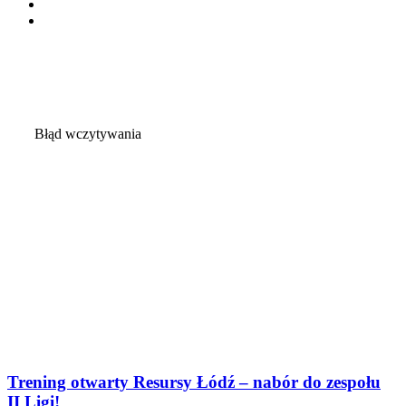
instagram
tiktok
Błąd wczytywania
Trening otwarty Resursy Łódź – nabór do zespołu
II Ligi!