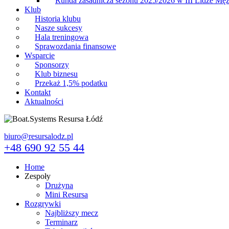
Runda zasadnicza sezonu 2025/2026 w III Lidze Mę
Klub
Historia klubu
Nasze sukcesy
Hala treningowa
Sprawozdania finansowe
Wsparcie
Sponsorzy
Klub biznesu
Przekaż 1,5% podatku
Kontakt
Aktualności
biuro@resursalodz.pl
+48 690 92 55 44
Home
Zespoły
Drużyna
Mini Resursa
Rozgrywki
Najbliższy mecz
Terminarz