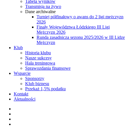
Tabela wyników
Transmisja na żywo
Dane archiwalne
Turniej półfinałowy o awans do 2 ligi mężczyzn
2026
Finały Województwa Łódzkiego III Ligi
Mężczyzn 2026
Runda zasadnicza sezonu 2025/2026 w III Lidze
Mężczyzn
Klub
Historia klubu
Nasze sukcesy
Hala treningowa
Sprawozdania finansowe
Wsparcie
Sponsorzy
Klub biznesu
Przekaż 1,5% podatku
Kontakt
Aktualności
facebook
youtube
instagram
tiktok