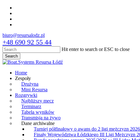
Skip
facebook
to
youtube
main
instagram
content
tiktok
biuro@resursalodz.pl
+48 690 92 55 44
Hit enter to search or ESC to close
Search
Close
Search
Menu
Home
Zespoły
Drużyna
Mini Resursa
Rozgrywki
Najbliższy mecz
Terminarz
Tabela wyników
Transmisja na żywo
Dane archiwalne
Turniej półfinałowy o awans do 2 ligi mężczyzn 2026
Finały Województwa Łódzkiego III Ligi Mężczyzn 2