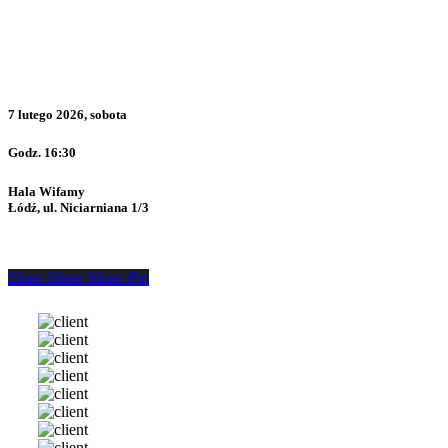
7 lutego 2026, sobota
Godz. 16:30
Hala Wifamy
Łódź, ul. Niciarniana 1/3
Share
Share
Share
Share
Pin