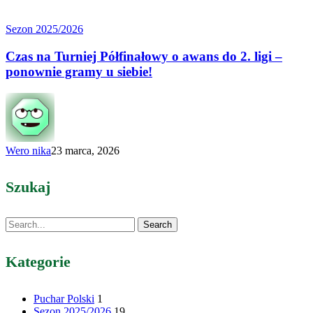
Czas
Sezon 2025/2026
na Turniej
Półfinałowy
Czas na Turniej Półfinałowy o awans do 2. ligi –
o awans
ponownie gramy u siebie!
do 2.
ligi
–
ponownie
gramy
u siebie!
Wero nika
23 marca, 2026
Szukaj
Search
Kategorie
Puchar Polski
1
Sezon 2025/2026
19