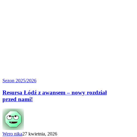
Resursa
Sezon 2025/2026
Łódź
z awansem
Resursa Łódź z awansem – nowy rozdział
–
przed nami!
nowy
rozdział
przed nami!
Wero nika
27 kwietnia, 2026