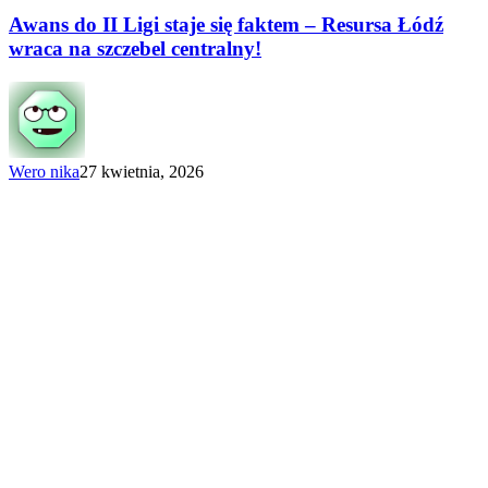
do II Ligi
staje
Awans do II Ligi staje się faktem – Resursa Łódź
się
wraca na szczebel centralny!
faktem
–
Resursa
Łódź
wraca
na szczebel
Wero nika
27 kwietnia, 2026
centralny!