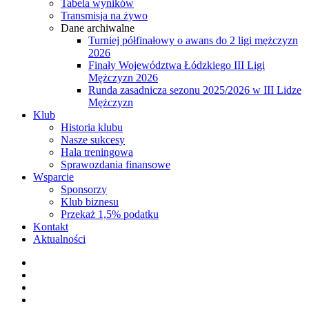
Tabela wyników
Transmisja na żywo
Dane archiwalne
Turniej półfinałowy o awans do 2 ligi mężczyzn
2026
Finały Województwa Łódzkiego III Ligi
Mężczyzn 2026
Runda zasadnicza sezonu 2025/2026 w III Lidze
Mężczyzn
Klub
Historia klubu
Nasze sukcesy
Hala treningowa
Sprawozdania finansowe
Wsparcie
Sponsorzy
Klub biznesu
Przekaż 1,5% podatku
Kontakt
Aktualności
facebook
youtube
instagram
tiktok