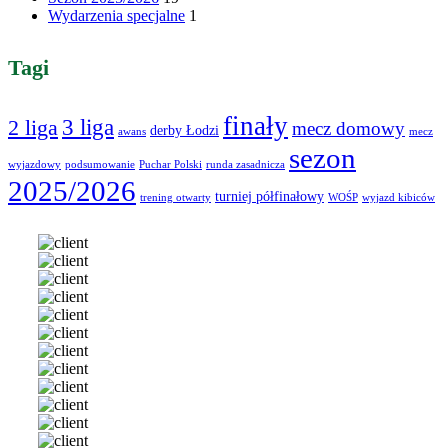
Wydarzenia specjalne
1
Tagi
finały
3 liga
2 liga
mecz domowy
derby Łodzi
awans
mecz
sezon
wyjazdowy
podsumowanie
Puchar Polski
runda zasadnicza
2025/2026
turniej półfinałowy
trening otwarty
WOŚP
wyjazd kibiców