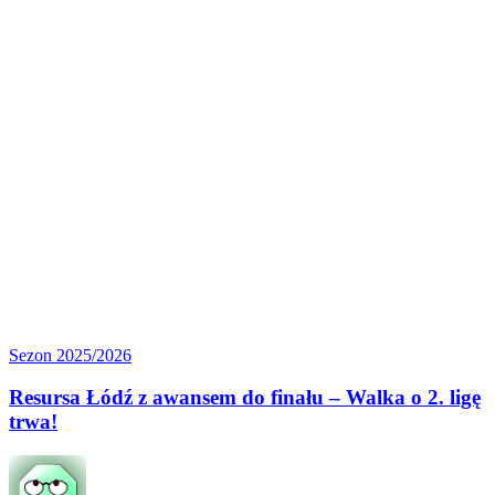
Resursa
Sezon 2025/2026
Łódź
z awansem
Resursa Łódź z awansem do finału – Walka o 2. ligę
do finału
trwa!
–
Walka
o 2.
ligę