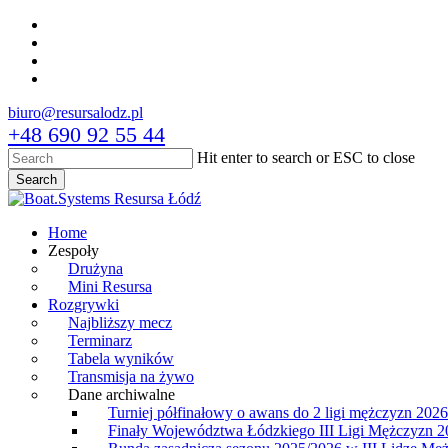
Skip
facebook
to
youtube
main
instagram
content
tiktok
biuro@resursalodz.pl
+48 690 92 55 44
Hit enter to search or ESC to close
Search
Close
Search
Menu
Home
Zespoły
Drużyna
Mini Resursa
Rozgrywki
Najbliższy mecz
Terminarz
Tabela wyników
Transmisja na żywo
Dane archiwalne
Turniej półfinałowy o awans do 2 ligi mężczyzn 2026
Finały Województwa Łódzkiego III Ligi Mężczyzn 2