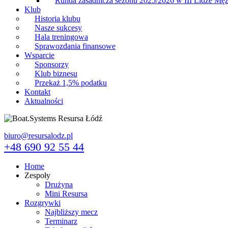
Runda zasadnicza sezonu 2025/2026 w III Lidze Mę
Klub
Historia klubu
Nasze sukcesy
Hala treningowa
Sprawozdania finansowe
Wsparcie
Sponsorzy
Klub biznesu
Przekaż 1,5% podatku
Kontakt
Aktualności
biuro@resursalodz.pl
+48 690 92 55 44
Home
Zespoły
Drużyna
Mini Resursa
Rozgrywki
Najbliższy mecz
Terminarz