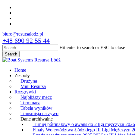
Skip
facebook
to
youtube
main
instagram
content
tiktok
biuro@resursalodz.pl
+48 690 92 55 44
Hit enter to search or ESC to close
Search
Close
Search
Menu
Home
Zespoły
Drużyna
Mini Resursa
Rozgrywki
Najbliższy mecz
Terminarz
Tabela wyników
Transmisja na żywo
Dane archiwalne
Turniej półfinałowy o awans do 2 ligi mężczyzn 2026
Finały Województwa Łódzkiego III Ligi Mężczyzn 2