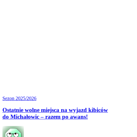
Ostatnie
Sezon 2025/2026
wolne
miejsca
Ostatnie wolne miejsca na wyjazd kibiców
na wyjazd
do Michałowic – razem po awans!
kibiców
do Michałowic
–
razem