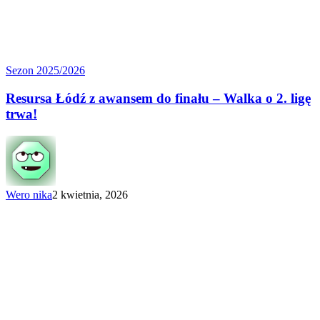
Resursa
Sezon 2025/2026
Łódź
z awansem
Resursa Łódź z awansem do finału – Walka o 2. ligę
do finału
trwa!
–
Walka
o 2.
ligę
trwa!
Wero nika
2 kwietnia, 2026