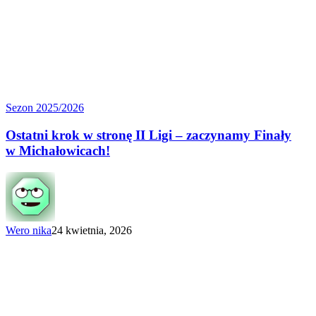
Ostatni
Sezon 2025/2026
krok
w stronę
Ostatni krok w stronę II Ligi – zaczynamy Finały
II Ligi
w Michałowicach!
–
zaczynamy
Finały
w Michałowicach!
Wero nika
24 kwietnia, 2026