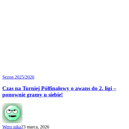
Czas
Sezon 2025/2026
na Turniej
Półfinałowy
Czas na Turniej Półfinałowy o awans do 2. ligi –
o awans
ponownie gramy u siebie!
do 2.
ligi
–
ponownie
gramy
u siebie!
Wero nika
23 marca, 2026