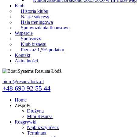
Runda zasadnicza sezonu 2025/2026 w III Lidze Mę
Klub
Historia klubu
Nasze sukcesy
Hala treningowa
Sprawozdania finansowe
Wsparcie
Sponsorzy
Klub biznesu
Przekaż 1,5% podatku
Kontakt
Aktualności
biuro@resursalodz.pl
+48 690 92 55 44
Home
Zespoły
Drużyna
Mini Resursa
Rozgrywki
Najbliższy mecz
Terminarz