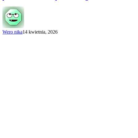
Ligi
–
Znamy
przeciwników
Turnieju
Finałowego!
Wero nika
14 kwietnia, 2026