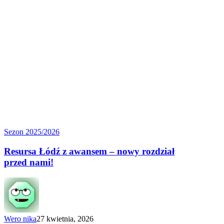
Resursa
Sezon 2025/2026
Łódź
z awansem
Resursa Łódź z awansem – nowy rozdział
–
przed nami!
nowy
rozdział
przed nami!
Wero nika
27 kwietnia, 2026