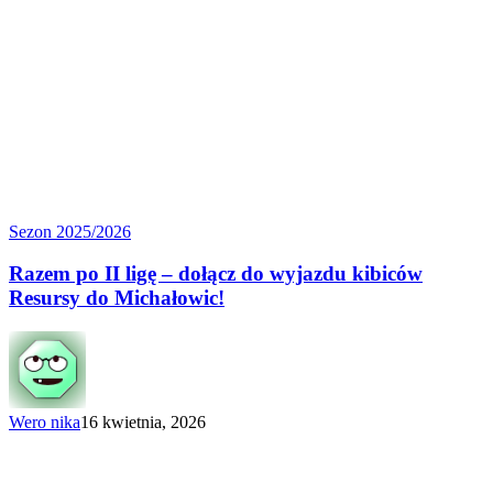
Razem
Sezon 2025/2026
po II ligę
–
Razem po II ligę – dołącz do wyjazdu kibiców
dołącz
Resursy do Michałowic!
do wyjazdu
kibiców
Resursy
do Michałowic!
Wero nika
16 kwietnia, 2026