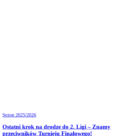
Ostatni
Sezon 2025/2026
krok
na drodze
Ostatni krok na drodze do 2. Ligi – Znamy
do 2.
przeciwników Turnieju Finałowego!