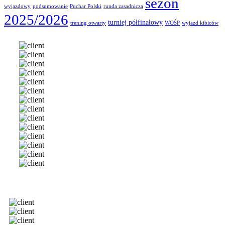
sezon
wyjazdowy
podsumowanie
Puchar Polski
runda zasadnicza
2025/2026
turniej półfinałowy
trening otwarty
WOŚP
wyjazd kibiców