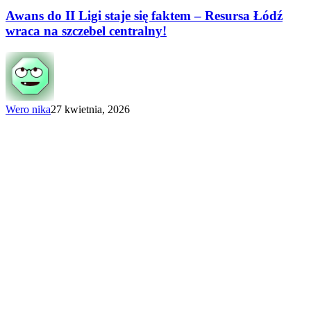
do II Ligi
staje
Awans do II Ligi staje się faktem – Resursa Łódź
się
wraca na szczebel centralny!
faktem
–
Resursa
Łódź
wraca
na szczebel
Wero nika
27 kwietnia, 2026
centralny!