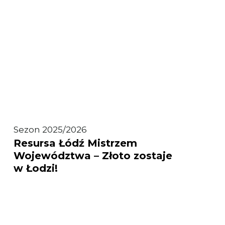
Resursa
Sezon 2025/2026
Resursa Łódź Mistrzem
Łódź
Województwa – Złoto zostaje
Mistrzem
w Łodzi!
Województwa
–
Złoto
zostaje