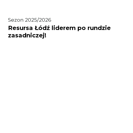
Resursa
Sezon 2025/2026
Resursa Łódź liderem po rundzie
Łódź
zasadniczej!
liderem
po rundzie
zasadniczej!