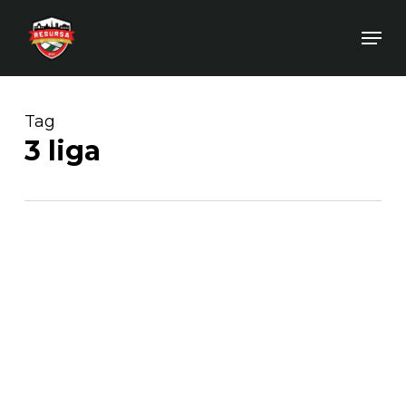
Skip
Men
to
main
content
Tag
3 liga