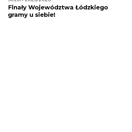
Finały Województwa Łódzkiego
Województwa
gramy u siebie!
Łódzkiego
gramy
u siebie!