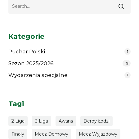
|
Boat.Systems
Resursa
Łódź
Kategorie
–
UKS
Puchar Polski
1
Skierniewicki
Sezon 2025/2026
19
Węgiel
II
Wydarzenia specjalne
1
Tagi
2 Liga
3 Liga
Awans
Derby Łodzi
Finały
Mecz Domowy
Mecz Wyjazdowy