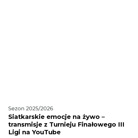
w Łodzi!
Siatkarskie
Sezon 2025/2026
Siatkarskie emocje na żywo –
emocje
transmisje z Turnieju Finałowego III
na żywo
Ligi na YouTube
–