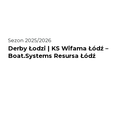
Derby
Sezon 2025/2026
Derby Łodzi | KS Wifama Łódź –
Łodzi
Boat.Systems Resursa Łódź
|
KS
Wifama
Łódź
–
Boat.Systems
Resursa
Łódź