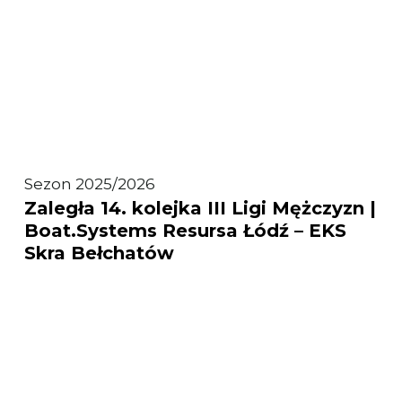
Zaległa
Sezon 2025/2026
Zaległa 14. kolejka III Ligi Mężczyzn |
14.
Boat.Systems Resursa Łódź – EKS
kolejka
Skra Bełchatów
III
Ligi
Mężczyzn
|
Boat.Systems
Resursa