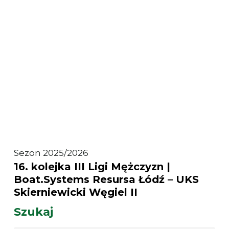
Łódź
–
EKS
Skra
Bełchatów
16.
Sezon 2025/2026
16. kolejka III Ligi Mężczyzn |
kolejka
Boat.Systems Resursa Łódź – UKS
III
Skierniewicki Węgiel II
Ligi
Szukaj
Mężczyzn